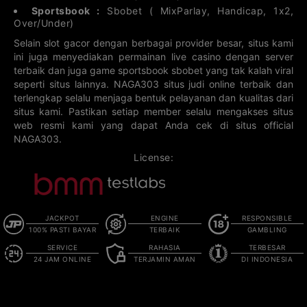
3D PCSO
3D
3D TENNESSEE
4D NEW
WASHINGTON
MEXICO
Sportsbook :
Sbobet ( MixParlay, Handicap, 1x2,
08-08-2026
08-08-2026
Over/Under)
08-08-2026
08-08-2026
440
4456
159
883
Selain slot gacor dengan berbagai provider besar, situs kami
3D TEXAS
4D OHIO
4D IOWA
4D MARYLAND
ini juga menyediakan permainan live casino dengan server
08-08-2026
08-08-2026
08-08-2026
08-08-2026
terbaik dan juga game sportsbook sbobet yang tak kalah viral
647
6437
2028
3462
seperti situs lainnya. NAGA303 situs judi online terbaik dan
terlengkap selalu menjaga bentuk pelayanan dan kualitas dari
4D NEW YORK
4D PUERTO
4D RHODE
4D VERMONT
RICO
ISLAND
situs kami. Pastikan setiap member selalu mengakses situs
08-08-2026
08-08-2026
08-08-2026
08-08-2026
web resmi kami yang dapat Anda cek di situs official
2286
2313
1896
6984
NAGA303.
4D
4D WEST
4D WISCONSIN
4D Atlantic
License:
WASHINGTON
VIRGINIA
CAN
DC
08-08-2026
08-08-2026
08-08-2026
08-08-2026
3196
4524
6698
2123
4D ONTARIO
4D QUEBEC
4D Western
4D DAMACAI
CAN
JACKPOT
ENGINE
RESPONSIBLE
100% PASTI BAYAR
TERBAIK
GAMBLING
08-08-2026
08-08-2026
08-08-2026
05-08-2026
2567
9837
3101
7113
SERVICE
RAHASIA
TERBESAR
24 JAM ONLINE
TERJAMIN AMAN
DI INDONESIA
4D Sport Toto
4D Ciudad
4D Prov
4D SANTA FE
Buenos
Buenos
08-08-2026
08-08-2026
05-08-2026
08-08-2026
8514
6519
1498
2935
© Copyright 2014 - 2026
. All Rights Reserved.