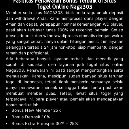
Fasilitas Penawaran Bonus Terbaik di Situs
Togel Online Naga303
Member setia situs NAGA303 tidak perlu ragu untuk deposit
dan withdrawal Anda. Kami memproses dana player dengan
Aman dan cepat. Berapapun nominal kemenangan WD player,
pasti akan terbayar lunas 100% ke rekening pemain. Setiap
proses deposit dan withdraw diproses otomatis dengan waktu
yang sangat cepat, hanya dalam hitungan menit. Tim layanan
pelanggan tersedia 24 jam non-stop, siap membantu dengan
ramah dan profesional.
Ada beberapa banyak layanan terbaik dan menarik yang
sudah di sediakan oleh layanan judi togel situs online
Naga303. Penawaran ini pasti sangat menguntungkan serta
memuaskan. Karena, meskipun sudah banyak situs taruhan
togel di Indonesia, tetapi tidak menjamin semuanya selalu
punya penawaran menarik sehingga belum tentu pasti akan
membuat member puas. Tetapi, lewat situs togel yang
terpercaya ini, para player atau pemain akan mendapatkan
bonus berikut ini:
Bonus New Member 25K
Bonus Deposit 10%
Bonus Extra Freespin 30% + 25%