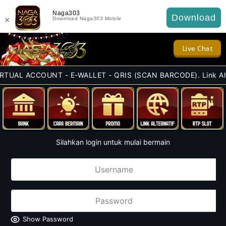
Naga303
Download
×
Download Naga303 Mobile
Live Chat
CCOUNT - E-WALLET - QRIS (SCAN BARCODE). Link Alternatif NA
Silahkan login untuk mulai bermain
Show Password