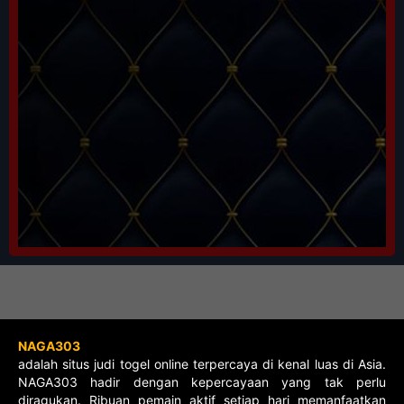
NAGA303
adalah situs judi togel online terpercaya di kenal luas di Asia.
NAGA303 hadir dengan kepercayaan yang tak perlu
diragukan. Ribuan pemain aktif setiap hari memanfaatkan